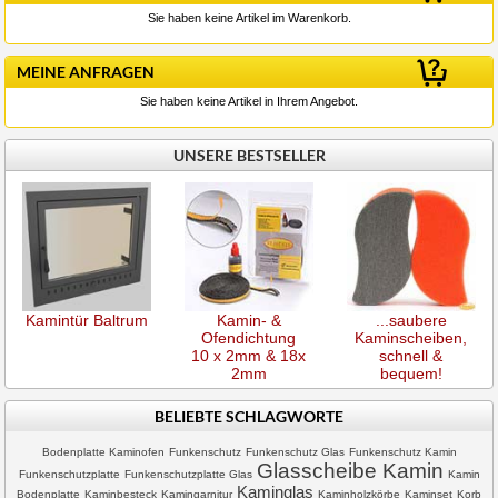
Sie haben keine Artikel im Warenkorb.
MEINE ANFRAGEN
Sie haben keine Artikel in Ihrem Angebot.
UNSERE BESTSELLER
Kamintür Baltrum
Kamin- &
...saubere
Ofendichtung
Kaminscheiben,
10 x 2mm & 18x
schnell &
2mm
bequem!
BELIEBTE SCHLAGWORTE
Bodenplatte Kaminofen
Funkenschutz
Funkenschutz Glas
Funkenschutz Kamin
Glasscheibe Kamin
Funkenschutzplatte
Funkenschutzplatte Glas
Kamin
Kaminglas
Bodenplatte
Kaminbesteck
Kamingarnitur
Kaminholzkörbe
Kaminset
Korb