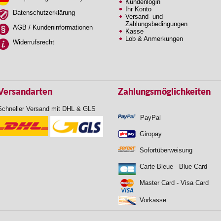
Kundenlogin
Ihr Konto
Datenschutzerklärung
Versand- und
Zahlungsbedingungen
AGB / Kundeninformationen
Kasse
Lob & Anmerkungen
Widerrufsrecht
Versandarten
Zahlungsmöglichkeiten
Schneller Versand mit DHL & GLS
PayPal
Giropay
Sofortüberweisung
Carte Bleue - Blue Card
Master Card - Visa Card
Vorkasse