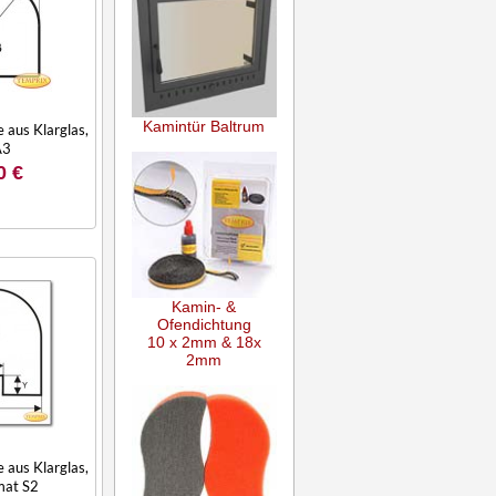
Kamintür Baltrum
 aus Klarglas,
A3
0 €
Kamin- &
Ofendichtung
10 x 2mm & 18x
2mm
 aus Klarglas,
mat S2