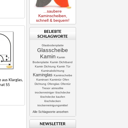
...saubere
Kaminscheiben,
schnell & bequem!
BELIEBTE
SCHLAGWORTE
Glasbodenplatte
Glasscheibe
Kamin
Kamin
Bodenplatte
Kamin Dichtband
Kamin Dichtung
Kamin Tür
Kaminabdichtung
Kaminglas
Kaminscheibe
 aus Klarglas,
Kaminset
Kamintür
Ofen
Dichtung
Ofenglas
Ofentür
mat S5
Tresor
atmosfire
trockenreiniger
löschdecke
löschdecke kaufen
löschdecken
trockenreinigungsmittel
Alle Schlagworte ansehen
NEWSLETTER