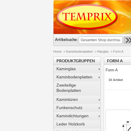
Artikelsuche:
Home
>
Kaminbodenplatten
>
Klarglas
>
Form A
PRODUKTGRUPPEN
FORM A
Kaminglas
Form A
Kaminbodenplatten
10 Artikel
Zweiteilige
Bodenplatten
Kamintüren
Funkenschutz
Kamindichtungen
Leder Holzkorb