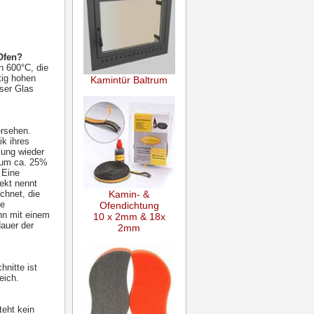
 Ofen?
n 600°C, die
tig hohen
Kamintür Baltrum
nser Glas
ersehen.
ik ihres
lung wieder
e um ca. 25%
 Eine
fekt nennt
Kamin- &
chnet, die
ne
Ofendichtung
ann mit einem
10 x 2mm & 18x
dauer der
2mm
hnitte ist
eich.
teht kein