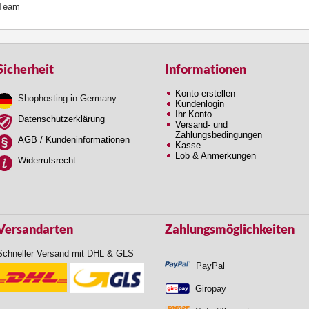
 Team
Sicherheit
Informationen
Konto erstellen
Shophosting in Germany
Kundenlogin
Ihr Konto
Datenschutzerklärung
Versand- und
Zahlungsbedingungen
AGB / Kundeninformationen
Kasse
Lob & Anmerkungen
Widerrufsrecht
Versandarten
Zahlungsmöglichkeiten
Schneller Versand mit DHL & GLS
PayPal
Giropay