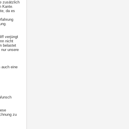
e zusätzlich
en Kante.
te, da es
rfahrung
ung.
ff verjüngt
nn nicht
n belastet
n nur unsere
h auch eine
 Wunsch
iese
ichnung zu