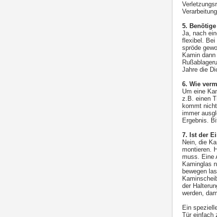
Verletzungsr
Verarbeitung
5. Benötige
Ja, nach ei
flexibel. Be
spröde gewor
Kamin dann 
Rußablageru
Jahre die Di
6. Wie ver
Um eine Kam
z.B. einen T
kommt nicht 
immer ausgl
Ergebnis. Bi
7. Ist der 
Nein, die K
montieren. 
muss. Eine 
Kaminglas n
bewegen lass
Kaminscheib
der Halterun
werden, dam
Ein speziell
Tür einfach 