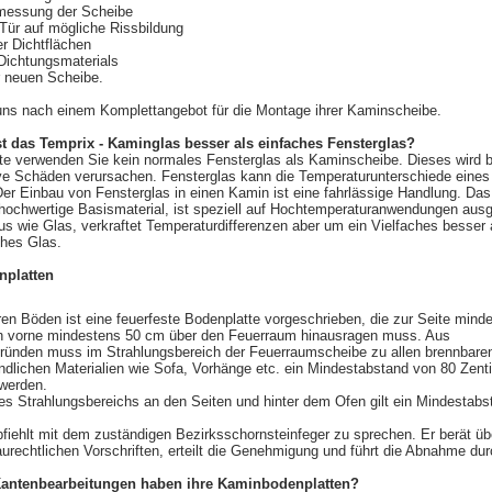
messung der Scheibe
 Tür auf mögliche Rissbildung
r Dichtflächen
Dichtungsmaterials
 neuen Scheibe.
uns nach einem Komplettangebot für die Montage ihrer Kaminscheibe.
t das Temprix - Kaminglas besser als einfaches Fensterglas?
itte verwenden Sie kein normales Fensterglas als Kaminscheibe. Dieses wird 
e Schäden verursachen. Fensterglas kann die Temperaturunterschiede eines
Der Einbau von Fensterglas in einen Kamin ist eine fahrlässige Handlung. Da
hochwertige Basismaterial, ist speziell auf Hochtemperaturanwendungen ausg
us wie Glas, verkraftet Temperaturdifferenzen aber um ein Vielfaches besser 
ches Glas.
platten
en Böden ist eine feuerfeste Bodenplatte vorgeschrieben, die zur Seite mind
 vorne mindestens 50 cm über den Feuerraum hinausragen muss. Aus
gründen muss im Strahlungsbereich der Feuerraumscheibe zu allen brennbare
dlichen Materialien wie Sofa, Vorhänge etc. ein Mindestabstand von 80 Zent
 werden.
es Strahlungsbereichs an den Seiten und hinter dem Ofen gilt ein Mindestabs
.
fiehlt mit dem zuständigen Bezirksschornsteinfeger zu sprechen. Er berät üb
aurechtlichen Vorschriften, erteilt die Genehmigung und führt die Abnahme dur
Kantenbearbeitungen haben ihre Kaminbodenplatten?