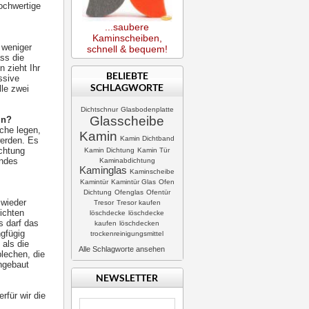
hochwertige
...saubere
Kaminscheiben,
 weniger
schnell & bequem!
ss die
 zieht Ihr
BELIEBTE
ssive
SCHLAGWORTE
lle zwei
Dichtschnur
Glasbodenplatte
Glasscheibe
in?
che legen,
Kamin
Kamin Dichtband
werden. Es
ichtung
Kamin Dichtung
Kamin Tür
endes
Kaminabdichtung
Kaminglas
Kaminscheibe
Kamintür
Kamintür Glas
Ofen
Dichtung
Ofenglas
Ofentür
 wieder
Tresor
Tresor kaufen
ichten
löschdecke
löschdecke
s darf das
kaufen
löschdecken
ngfügig
trockenreinigungsmittel
 als die
Alle Schlagworte ansehen
lechen, die
ingebaut
NEWSLETTER
rfür wir die