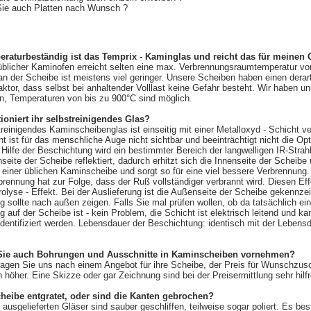
 Sie auch Platten nach Wunsch ?
eraturbeständig ist das Temprix - Kaminglas und reicht das für meinen
üblicher Kaminofen erreicht selten eine max. Verbrennungsraumtemperatur vo
n der Scheibe ist meistens viel geringer. Unsere Scheiben haben einen derar
aktor, dass selbst bei anhaltender Volllast keine Gefahr besteht. Wir haben u
en, Temperaturen von bis zu 900°C sind möglich.
tioniert ihr selbstreinigendes Glas?
reinigendes Kaminscheibenglas ist einseitig mit einer Metalloxyd - Schicht v
t ist für das menschliche Auge nicht sichtbar und beeinträchtigt nicht die Opt
Hilfe der Beschichtung wird ein bestimmter Bereich der langwelligen IR-Strah
nseite der Scheibe reflektiert, dadurch erhitzt sich die Innenseite der Scheib
 einer üblichen Kaminscheibe und sorgt so für eine viel bessere Verbrennung.
rennung hat zur Folge, dass der Ruß vollständiger verbrannt wird. Diesen Ef
lyse - Effekt. Bei der Auslieferung ist die Außenseite der Scheibe gekennzei
 sollte nach außen zeigen. Falls Sie mal prüfen wollen, ob da tatsächlich ei
 auf der Scheibe ist - kein Problem, die Schicht ist elektrisch leitend und k
dentifiziert werden. Lebensdauer der Beschichtung: identisch mit der Lebens
Sie auch Bohrungen und Ausschnitte in Kaminscheiben vornehmen?
ragen Sie uns nach einem Angebot für ihre Scheibe, der Preis für Wunschzusc
 höher. Eine Skizze oder gar Zeichnung sind bei der Preisermittlung sehr hilfr
Scheibe entgratet, oder sind die Kanten gebrochen?
 ausgelieferten Gläser sind sauber geschliffen, teilweise sogar poliert. Es bes