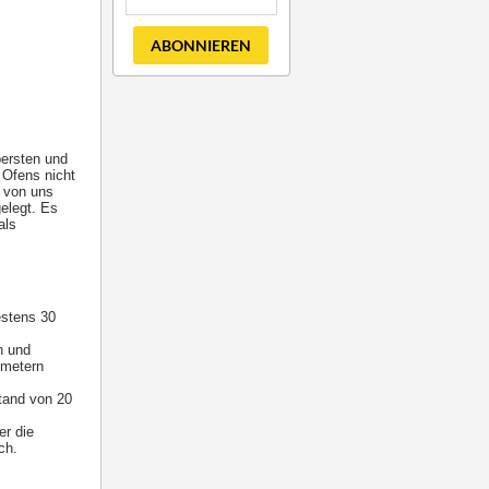
ABONNIEREN
bersten und
 Ofens nicht
s von uns
elegt. Es
als
estens 30
n und
imetern
tand von 20
er die
ch.