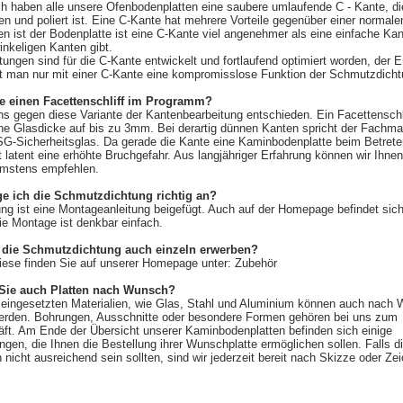
ch haben alle unsere Ofenbodenplatten eine saubere umlaufende C - Kante, di
fen und poliert ist. Eine C-Kante hat mehrere Vorteile gegenüber einer normal
n ist der Bodenplatte ist eine C-Kante viel angenehmer als eine einfache Kan
inkeligen Kanten gibt.
ungen sind für die C-Kante entwickelt und fortlaufend optimiert worden, der E
ht man nur mit einer C-Kante eine kompromisslose Funktion der Schmutzdicht
ie einen Facettenschliff im Programm?
s gegen diese Variante der Kantenbearbeitung entschieden. Ein Facettenschli
che Glasdicke auf bis zu 3mm. Bei derartig dünnen Kanten spricht der Fachma
G-Sicherheitsglas. Da gerade die Kante eine Kaminbodenplatte beim Betrete
t latent eine erhöhte Bruchgefahr. Aus langjähriger Erfahrung können wir Ihne
mstens empfehlen.
ge ich die Schmutzdichtung richtig an?
ung ist eine Montageanleitung beigefügt. Auch auf der Homepage befindet sic
ie Montage ist denkbar einfach.
h die Schmutzdichtung auch einzeln erwerben?
diese finden Sie auf unserer Homepage unter: Zubehör
 Sie auch Platten nach Wunsch?
 eingesetzten Materialien, wie Glas, Stahl und Aluminium können auch nach
werden. Bohrungen, Ausschnitte oder besondere Formen gehören bei uns zum
ft. Am Ende der Übersicht unserer Kaminbodenplatten befinden sich einige
ngen, die Ihnen die Bestellung ihrer Wunschplatte ermöglichen sollen. Falls d
nicht ausreichend sein sollten, sind wir jederzeit bereit nach Skizze oder Ze