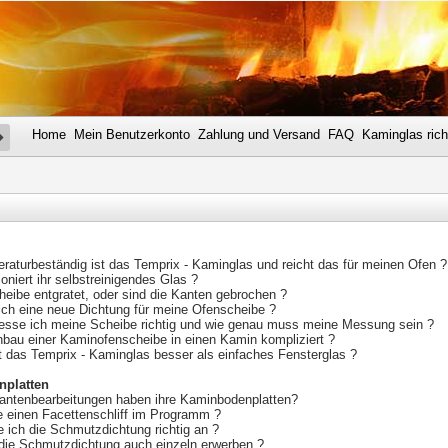
Home
Mein Benutzerkonto
Zahlung und Versand
FAQ
Kaminglas rich
SUCHE
raturbeständig ist das Temprix - Kaminglas und reicht das für meinen Ofen ?
ioniert ihr selbstreinigendes Glas ?
cheibe entgratet, oder sind die Kanten gebrochen ?
 ich eine neue Dichtung für meine Ofenscheibe ?
esse ich meine Scheibe richtig und wie genau muss meine Messung sein ?
inbau einer Kaminofenscheibe in einen Kamin kompliziert ?
t das Temprix - Kaminglas besser als einfaches Fensterglas ?
platten
antenbearbeitungen haben ihre Kaminbodenplatten?
e einen Facettenschliff im Programm ?
e ich die Schmutzdichtung richtig an ?
 die Schmutzdichtung auch einzeln erwerben ?