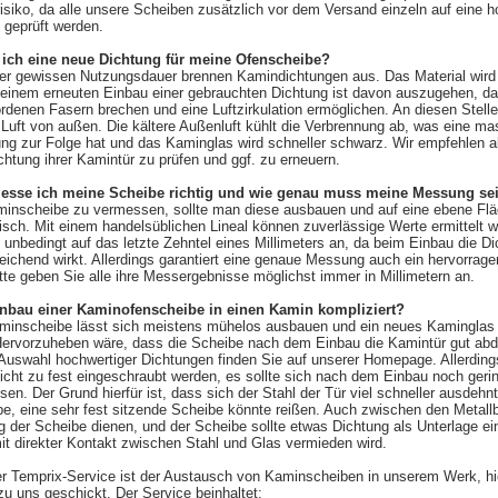
isiko, da alle unsere Scheiben zusätzlich vor dem Versand einzeln auf eine 
 geprüft werden.
 ich eine neue Dichtung für meine Ofenscheibe?
ner gewissen Nutzungsdauer brennen Kamindichtungen aus. Das Material wird
i einem erneuten Einbau einer gebrauchten Dichtung ist davon auszugehen, da
denen Fasern brechen und eine Luftzirkulation ermöglichen. An diesen Stellen
Luft von außen. Die kältere Außenluft kühlt die Verbrennung ab, was eine ma
ng zur Folge hat und das Kaminglas wird schneller schwarz. Wir empfehlen a
chtung ihrer Kamintür zu prüfen und ggf. zu erneuern.
messe ich meine Scheibe richtig und wie genau muss meine Messung se
inscheibe zu vermessen, sollte man diese ausbauen und auf eine ebene Flä
isch. Mit einem handelsüblichen Lineal können zuverlässige Werte ermittelt 
unbedingt auf das letzte Zehntel eines Millimeters an, da beim Einbau die D
eichend wirkt. Allerdings garantiert eine genaue Messung auch ein hervorrag
tte geben Sie alle ihre Messergebnisse möglichst immer in Millimetern an.
Einbau einer Kaminofenscheibe in einen Kamin kompliziert?
aminscheibe lässt sich meistens mühelos ausbauen und ein neues Kaminglas
Hervorzuheben wäre, dass die Scheibe nach dem Einbau die Kamintür gut abd
Auswahl hochwertiger Dichtungen finden Sie auf unserer Homepage. Allerding
icht zu fest eingeschraubt werden, es sollte sich nach dem Einbau noch geri
en. Der Grund hierfür ist, dass sich der Stahl der Tür viel schneller ausdehnt
e, eine sehr fest sitzende Scheibe könnte reißen. Auch zwischen den Metallb
g der Scheibe dienen, und der Scheibe sollte etwas Dichtung als Unterlage e
it direkter Kontakt zwischen Stahl und Glas vermieden wird.
er Temprix-Service ist der Austausch von Kaminscheiben in unserem Werk, hie
zu uns geschickt. Der Service beinhaltet: