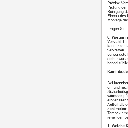
Präzise Ver
Prüfung der
Reinigung de
Einbau des 
Montage der
Fragen Sie 
8. Warum is
Vorsicht: B
kann massiv
verkraften. 
verwendete 
sieht zwar a
handelsübli
Kaminboden
Bei brennbar
cm und nach
Sicherheits
wärmeempfin
eingehalten
Außerhalb d
Zentimetern
Temprix emp
jeweiligen b
1. Welche 