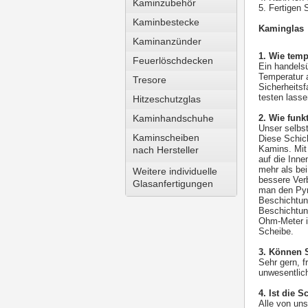
Kaminzubehör
5. Fertigen
Kaminbestecke
Kaminglas
Kaminanzünder
1. Wie temp
Feuerlöschdecken
Ein handels
Temperatur a
Tresore
Sicherheitsf
testen lass
Hitzeschutzglas
Kaminhandschuhe
2. Wie funk
Unser selbst
Kaminscheiben
Diese Schich
Kamins. Mit 
nach Hersteller
auf die Inne
mehr als bei
Weitere individuelle
bessere Verb
Glasanfertigungen
man den Pyro
Beschichtung
Beschichtung
Ohm-Meter i
Scheibe.
3. Können 
Sehr gern, f
unwesentlich
4. Ist die 
Alle von uns