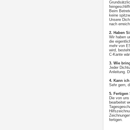
Grundsätzli
feingeschlif
Beim Betrete
keine spitzw
Unsere Dicht
nach erreic
2. Haben S
Wir haben un
die eigentli
mehr von ES
wird, besteh
C-Kante wär
3. Wie brin
Jeder Dicht
Anleitung. D
4. Kann ic
Sehr gern, 
5. Fertigen
Die von uns
bearbeitet 
Tagesgeschä
Hilfszeichnu
Zeichnungen 
fertigen.