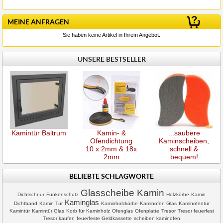
MEINE ANFRAGEN
Sie haben keine Artikel in Ihrem Angebot.
UNSERE BESTSELLER
Kamintür Baltrum
Kamin- &
...saubere
Ofendichtung
Kaminscheiben,
10 x 2mm & 18x
schnell &
2mm
bequem!
BELIEBTE SCHLAGWORTE
Glasscheibe Kamin
Dichtschnur
Funkenschutz
Holzkörbe
Kamin
Kaminglas
Dichtband
Kamin Tür
Kaminholzkörbe
Kaminofen Glas
Kaminofentür
Kamintür
Kamintür Glas
Korb für Kaminholz
Ofenglas
Ofenplatte
Tresor
Tresor feuerfest
Tresor kaufen
feuerfeste Geldkassette
scheiben kaminofen