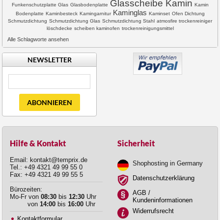
Glasscheibe Kamin
Funkenschutzplatte Glas
Glasbodenplatte
Kamin
Kaminglas
Bodenplatte
Kaminbesteck
Kamingarnitur
Kaminset
Ofen Dichtung
Schmutzdichtung
Schmutzdichtung Glas
Schmutzdichtung Stahl
atmosfire trockenreiniger
löschdecke
scheiben kaminofen
trockenreinigungsmittel
Alle Schlagworte ansehen
NEWSLETTER
ABONNIEREN
Hilfe & Kontakt
Sicherheit
Email: kontakt@temprix.de
Shophosting in Germany
Tel.: +49 4321 49 99 55 0
Fax: +49 4321 49 99 55 5
Datenschutzerklärung
Bürozeiten:
AGB /
Mo-Fr von
08:30
bis
12:30
Uhr
Kundeninformationen
von
14:00
bis
16:00
Uhr
Widerrufsrecht
Kontaktformular