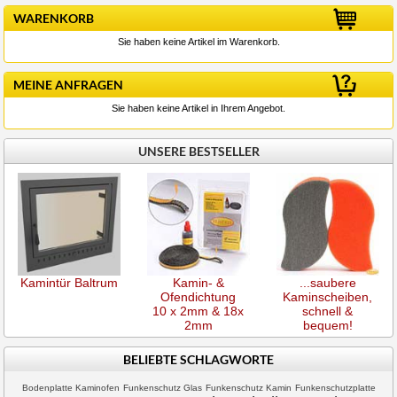
WARENKORB
Sie haben keine Artikel im Warenkorb.
MEINE ANFRAGEN
Sie haben keine Artikel in Ihrem Angebot.
UNSERE BESTSELLER
Kamintür Baltrum
Kamin- &
...saubere
Ofendichtung
Kaminscheiben,
10 x 2mm & 18x
schnell &
2mm
bequem!
BELIEBTE SCHLAGWORTE
Bodenplatte Kaminofen
Funkenschutz Glas
Funkenschutz Kamin
Funkenschutzplatte