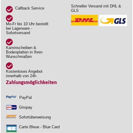
Schneller Versand mit DHL &
Callback Service
GLS
Mo-Fr bis 10 Uhr bestellt
bei Lagerware -
Sofortversand
Kaminscheiben &
Bodenplatten in Ihren
Wunschmaßen
Kostenloses Angebot
innerhalb von 24h
Zahlungsmöglichkeiten
PayPal
Giropay
Sofortüberweisung
Carte Bleue - Blue Card