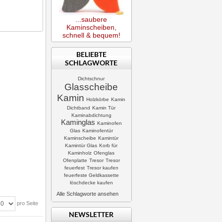
...saubere
Kaminscheiben,
schnell & bequem!
BELIEBTE
SCHLAGWORTE
Dichtschnur
Glasscheibe
Kamin
Holzkörbe
Kamin
Dichtband
Kamin Tür
Kaminabdichtung
Kaminglas
Kaminofen
Glas
Kaminofentür
Kaminscheibe
Kamintür
Kamintür Glas
Korb für
Kaminholz
Ofenglas
Ofenplatte
Tresor
Tresor
feuerfest
Tresor kaufen
feuerfeste Geldkassette
löschdecke kaufen
Alle Schlagworte ansehen
pro Seite
NEWSLETTER