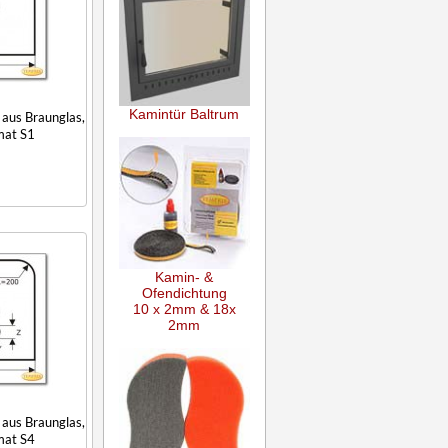
Kamintür Baltrum
aus Braunglas,
mat S1
Kamin- &
Ofendichtung
10 x 2mm & 18x
2mm
aus Braunglas,
mat S4