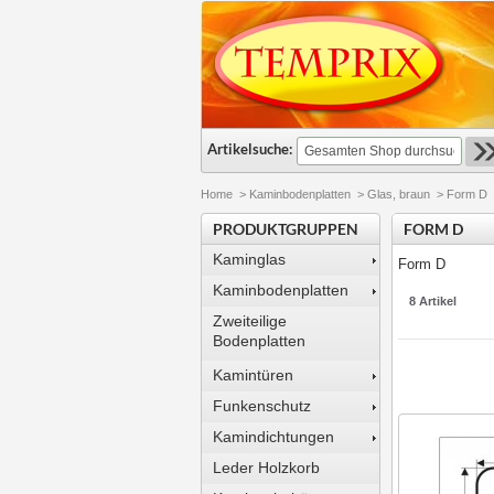
Artikelsuche:
Home
>
Kaminbodenplatten
>
Glas, braun
>
Form D
PRODUKTGRUPPEN
FORM D
Kaminglas
Form D
Kaminbodenplatten
8 Artikel
Zweiteilige
Bodenplatten
Kamintüren
Funkenschutz
Kamindichtungen
Leder Holzkorb