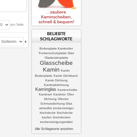
...saubere
Kaminscheiben,
schnell & bequem!
pro Seite
BELIEBTE
SCHLAGWORTE
Bodenplatte Kaminofen
Funkenschutzplatte Glas
Glasbodenplatte
Glasscheibe
Kamin
Kamin
Bodenplatte
Kamin Dichtband
Kamin Dichtung
Kaminabdichtung
Kaminglas
Kaminscheibe
Kaminset
Kamintür
Ofen
Dichtung
Ofentür
Schmutzdichtung Glas
atmosfire trockenreiniger
löschdecke
löschdecke
kaufen
löschdecken
trockenreinigungsmittel
Alle Schlagworte ansehen