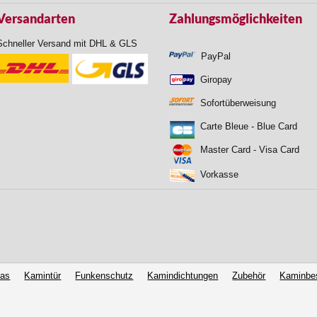
Versandarten
Zahlungsmöglichkeiten
Schneller Versand mit DHL & GLS
PayPal
Giropay
Sofortüberweisung
Carte Bleue - Blue Card
Master Card - Visa Card
Vorkasse
las
Kamintür
Funkenschutz
Kamindichtungen
Zubehör
Kaminbe