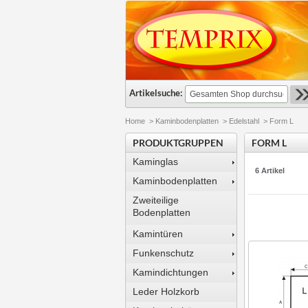
Artikelsuche:
Home
>
Kaminbodenplatten
>
Edelstahl
>
Form L
PRODUKTGRUPPEN
FORM L
Kaminglas
6 Artikel
Kaminbodenplatten
Zweiteilige
Bodenplatten
Kamintüren
Funkenschutz
Kamindichtungen
Leder Holzkorb