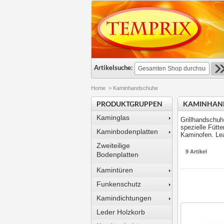
Artikelsuche:
Home
>
Kaminhandschuhe
PRODUKTGRUPPEN
KAMINHAN
Kaminglas
Grillhandschuh
spezielle Fütt
Kaminbodenplatten
Kaminofen. Leat
Zweiteilige
9 Artikel
Bodenplatten
Kamintüren
Funkenschutz
Kamindichtungen
Leder Holzkorb