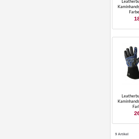
Leatherbu
Kaminhands
Farbe
1
Leatherbu
Kaminhands
Far
2
9 Artikel