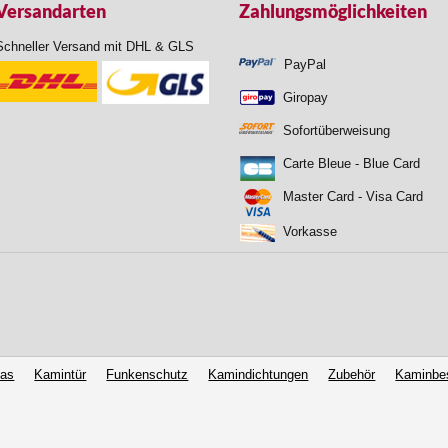
Versandarten
Zahlungsmöglichkeiten
Schneller Versand mit DHL & GLS
PayPal
Giropay
Sofortüberweisung
Carte Bleue - Blue Card
Master Card - Visa Card
Vorkasse
las
Kamintür
Funkenschutz
Kamindichtungen
Zubehör
Kaminbe