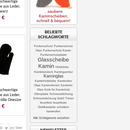
Hochwertige
 aus Leder,
hwarz
...saubere
Kaminscheiben,
 €
schnell & bequem!
BELIEBTE
SCHLAGWORTE
Funkenschutz
Funkenschutz
Glas
Funkenschutz Kamin
Funkenschutzplatte
Glasscheibe
Kamin
Holzkörbe
Kaminbesteck
Kamingarnitur
Kaminglas
Kaminholzkörbe
Kaminofen
Glas
Kaminofentür
Kamintür
Hochwertige
Glas
Korb für Kaminholz
Ofenplatte
Schmutzdichtung
 aus Leder,
Schmutzdichtung Stahl
Tresor
röße Onesize
feuerfest
feuerfeste
 €
Geldkassette
scheiben
kaminofen
Alle Schlagworte ansehen
pro Seite
NEWSLETTER