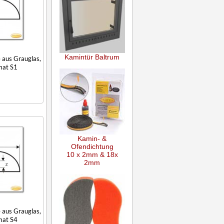
Kamintür Baltrum
 aus Grauglas,
mat S1
Kamin- &
Ofendichtung
10 x 2mm & 18x
2mm
 aus Grauglas,
mat S4