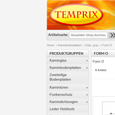
Artikelsuche:
Home
>
Kaminbodenplatten
>
Glas, grau
>
Form O
PRODUKTGRUPPEN
FORM O
Kaminglas
Form O
Kaminbodenplatten
8 Artikel
Zweiteilige
Bodenplatten
Kamintüren
Funkenschutz
Kamindichtungen
Leder Holzkorb