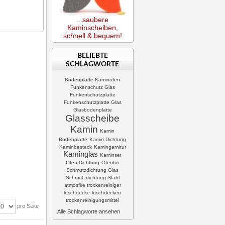
...saubere
Kaminscheiben,
schnell & bequem!
BELIEBTE
SCHLAGWORTE
Bodenplatte Kaminofen
Funkenschutz Glas
Funkenschutzplatte
Funkenschutzplatte Glas
Glasbodenplatte
Glasscheibe
Kamin
Kamin
Bodenplatte
Kamin Dichtung
Kaminbesteck
Kamingarnitur
Kaminglas
Kaminset
Ofen Dichtung
Ofentür
Schmutzdichtung Glas
Schmutzdichtung Stahl
atmosfire trockenreiniger
löschdecke
löschdecken
trockenreinigungsmittel
pro Seite
Alle Schlagworte ansehen