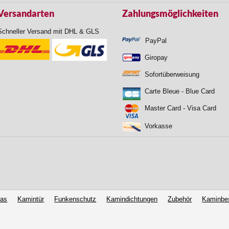
Versandarten
Zahlungsmöglichkeiten
Schneller Versand mit DHL & GLS
PayPal
Giropay
Sofortüberweisung
Carte Bleue - Blue Card
Master Card - Visa Card
Vorkasse
las
Kamintür
Funkenschutz
Kamindichtungen
Zubehör
Kaminbe