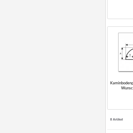
Kaminbodenpl
Wunsc
8 Artikel