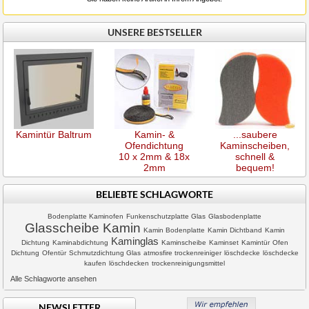
UNSERE BESTSELLER
Kamintür Baltrum
Kamin- &
...saubere
Ofendichtung
Kaminscheiben,
10 x 2mm & 18x
schnell &
2mm
bequem!
BELIEBTE SCHLAGWORTE
Bodenplatte Kaminofen
Funkenschutzplatte Glas
Glasbodenplatte
Glasscheibe Kamin
Kamin Bodenplatte
Kamin Dichtband
Kamin
Kaminglas
Dichtung
Kaminabdichtung
Kaminscheibe
Kaminset
Kamintür
Ofen
Dichtung
Ofentür
Schmutzdichtung Glas
atmosfire trockenreiniger
löschdecke
löschdecke
kaufen
löschdecken
trockenreinigungsmittel
Alle Schlagworte ansehen
NEWSLETTER