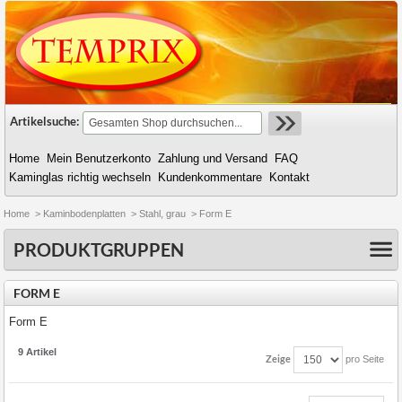
Artikelsuche:
Home
Mein Benutzerkonto
Zahlung und Versand
FAQ
Kaminglas richtig wechseln
Kundenkommentare
Kontakt
Home
>
Kaminbodenplatten
>
Stahl, grau
>
Form E
PRODUKTGRUPPEN
FORM E
Form E
9 Artikel
Zeige
pro Seite