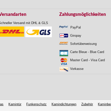
Versandarten
Zahlungsmöglichkeiten
Schneller Versand mit DHL & GLS
PayPal
Giropay
Sofortüberweisung
Carte Bleue - Blue Card
Master Card - Visa Card
Vorkasse
las
Kamintür
Funkenschutz
Kamindichtungen
Zubehör
Kaminbe