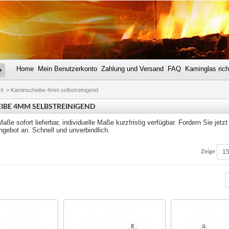
Home
Mein Benutzerkonto
Zahlung und Versand
FAQ
Kaminglas rich
SUCHE
hl
>
Kaminscheibe 4mm selbstreinigend
IBE 4MM SELBSTREINIGEND
aße sofort lieferbar, individuelle Maße kurzfristig verfügbar. Fordern Sie jetzt 
ngebot an. Schnell und unverbindlich.
Zeige