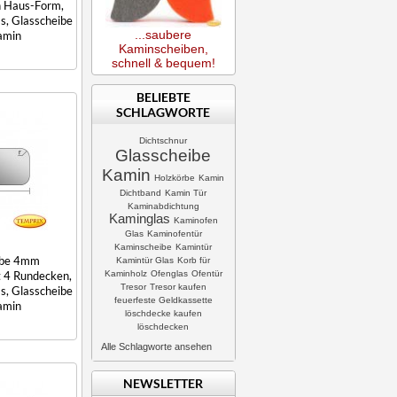
in Haus-Form,
s, Glasscheibe
...saubere
amin
Kaminscheiben,
schnell & bequem!
BELIEBTE
SCHLAGWORTE
Dichtschnur
Glasscheibe
Kamin
Holzkörbe
Kamin
Dichtband
Kamin Tür
Kaminabdichtung
Kaminglas
Kaminofen
Glas
Kaminofentür
Kaminscheibe
Kamintür
ibe 4mm
Kamintür Glas
Korb für
Kaminholz
Ofenglas
Ofentür
t 4 Rundecken,
Tresor
Tresor kaufen
s, Glasscheibe
feuerfeste Geldkassette
amin
löschdecke kaufen
löschdecken
Alle Schlagworte ansehen
NEWSLETTER