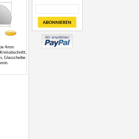
ABONNIEREN
ibe 4mm
 Kreisabschnitt,
s, Glasscheibe
amin