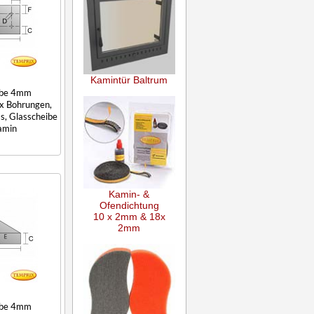
Kamintür Baltrum
ibe 4mm
 x Bohrungen,
s, Glasscheibe
amin
Kamin- &
Ofendichtung
10 x 2mm & 18x
2mm
ibe 4mm