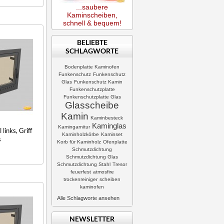
...saubere
Kaminscheiben,
schnell & bequem!
BELIEBTE
SCHLAGWORTE
Bodenplatte Kaminofen
Funkenschutz
Funkenschutz
Glas
Funkenschutz Kamin
Funkenschutzplatte
Funkenschutzplatte Glas
Glasscheibe
Kamin
Kaminbesteck
Kaminglas
Kamingarnitur
 links, Griff
Kaminholzkörbe
Kaminset
s
Korb für Kaminholz
Ofenplatte
Schmutzdichtung
Schmutzdichtung Glas
Schmutzdichtung Stahl
Tresor
feuerfest
atmosfire
trockenreiniger
scheiben
kaminofen
Alle Schlagworte ansehen
NEWSLETTER