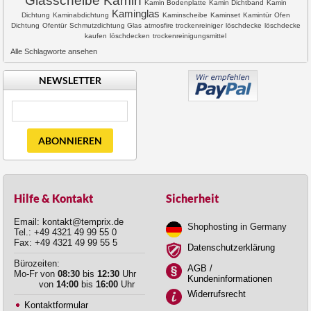
Glasscheibe Kamin
Kamin Bodenplatte
Kamin Dichtband
Kamin
Kaminglas
Dichtung
Kaminabdichtung
Kaminscheibe
Kaminset
Kamintür
Ofen
Dichtung
Ofentür
Schmutzdichtung Glas
atmosfire trockenreiniger
löschdecke
löschdecke
kaufen
löschdecken
trockenreinigungsmittel
Alle Schlagworte ansehen
NEWSLETTER
ABONNIEREN
Hilfe & Kontakt
Sicherheit
Email: kontakt@temprix.de
Shophosting in Germany
Tel.: +49 4321 49 99 55 0
Fax: +49 4321 49 99 55 5
Datenschutzerklärung
Bürozeiten:
AGB /
Mo-Fr von
08:30
bis
12:30
Uhr
Kundeninformationen
von
14:00
bis
16:00
Uhr
Widerrufsrecht
Kontaktformular