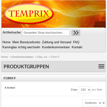
Artikelsuche:
Home
Mein Benutzerkonto
Zahlung und Versand
FAQ
Kaminglas richtig wechseln
Kundenkommentare
Kontakt
Home
>
Kaminbodenplatten
>
Glas, ice
>
Form F
PRODUKTGRUPPEN
FORM F
8 Artikel
Zeige
pro Seite