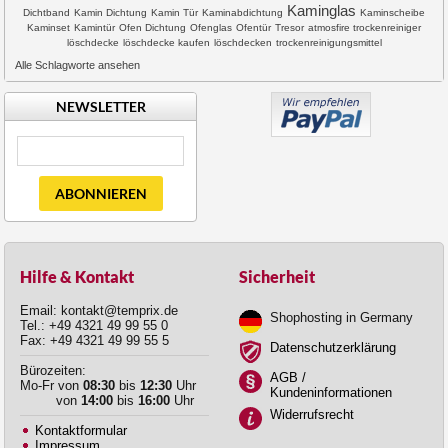
Kaminglas
Dichtband
Kamin Dichtung
Kamin Tür
Kaminabdichtung
Kaminscheibe
Kaminset
Kamintür
Ofen Dichtung
Ofenglas
Ofentür
Tresor
atmosfire trockenreiniger
löschdecke
löschdecke kaufen
löschdecken
trockenreinigungsmittel
Alle Schlagworte ansehen
NEWSLETTER
ABONNIEREN
Hilfe & Kontakt
Sicherheit
Email: kontakt@temprix.de
Shophosting in Germany
Tel.: +49 4321 49 99 55 0
Fax: +49 4321 49 99 55 5
Datenschutzerklärung
Bürozeiten:
AGB /
Mo-Fr von
08:30
bis
12:30
Uhr
Kundeninformationen
von
14:00
bis
16:00
Uhr
Widerrufsrecht
Kontaktformular
Impressum