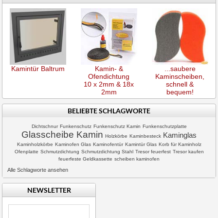
Kamintür Baltrum
Kamin- &
...saubere
Ofendichtung
Kaminscheiben,
10 x 2mm & 18x
schnell &
2mm
bequem!
BELIEBTE SCHLAGWORTE
Dichtschnur
Funkenschutz
Funkenschutz Kamin
Funkenschutzplatte
Glasscheibe Kamin
Kaminglas
Holzkörbe
Kaminbesteck
Kaminholzkörbe
Kaminofen Glas
Kaminofentür
Kamintür Glas
Korb für Kaminholz
Ofenplatte
Schmutzdichtung
Schmutzdichtung Stahl
Tresor feuerfest
Tresor kaufen
feuerfeste Geldkassette
scheiben kaminofen
Alle Schlagworte ansehen
NEWSLETTER