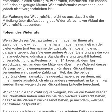
Entschluss, diesen Vertrag zu widerrufen, informieren. Sie können
dafür das beigefügte Muster-Widerrufsformular verwenden, das
jedoch nicht vorgeschrieben ist.
Zur Wahrung der Widerrufsfrist reicht es aus, dass Sie die
Mitteilung über die Ausübung des Widerrufsrechts vor Ablauf der
Widerrufsfrist absenden.
Folgen des Widerrufs
Wenn Sie diesen Vertrag widerrufen, haben wir Ihnen alle
Zahlungen, die wir von Ihnen erhalten haben, einschließlich der
Lieferkosten (mit Ausnahme der zusätzlichen Kosten, die sich
daraus ergeben, dass Sie eine andere Art der Lieferung als die von
uns angebotene, günstigste Standardlieferung gewählt haben),
unverzüglich und spätestens binnen 14
Tagen
ab dem Tag
zurückzuzahlen, an dem die Mitteilung über Ihren Widerruf dieses
Vertrags bei uns eingegangen ist. Für diese Rückzahlung
verwenden wir dasselbe Zahlungsmittel, das Sie bei der
ursprünglichen Transaktion eingesetzt haben, es sei denn, mit
Ihnen wurde ausdrücklich etwas anderes vereinbart; in keinem Fall
werden Ihnen wegen dieser Rückzahlung Entgelte berechnet.
Wir können die Rückzahlung verweigern, bis wir die Waren wieder
zurückerhalten haben oder bis Sie den Nachweis erbracht haben,
dass Sie die Waren zurückgesandt haben, je nachdem, welches
der frühere Zeitpunkt ist.
Sie haben die Waren unverzüglich und in jedem Fall spätestens