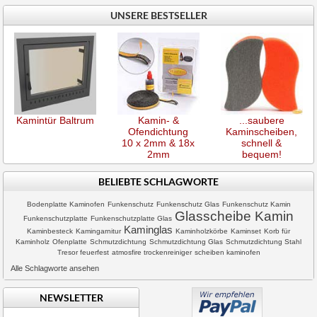
UNSERE BESTSELLER
Kamintür Baltrum
Kamin- &
...saubere
Ofendichtung
Kaminscheiben,
10 x 2mm & 18x
schnell &
2mm
bequem!
BELIEBTE SCHLAGWORTE
Bodenplatte Kaminofen
Funkenschutz
Funkenschutz Glas
Funkenschutz Kamin
Glasscheibe Kamin
Funkenschutzplatte
Funkenschutzplatte Glas
Kaminglas
Kaminbesteck
Kamingarnitur
Kaminholzkörbe
Kaminset
Korb für
Kaminholz
Ofenplatte
Schmutzdichtung
Schmutzdichtung Glas
Schmutzdichtung Stahl
Tresor feuerfest
atmosfire trockenreiniger
scheiben kaminofen
Alle Schlagworte ansehen
NEWSLETTER