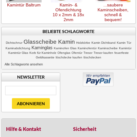
Kamintür Baltrum
Kamin- &
...saubere
Ofendichtung
Kaminscheiben,
10 x 2mm & 18x
schnell &
2mm
bequem!
BELIEBTE SCHLAGWORTE
Glasscheibe Kamin
Dichtschnur
Holzkörbe
Kamin Dichtband
Kamin Tür
Kaminglas
Kaminabdichtung
Kaminofen Glas
Kaminofentür
Kaminscheibe
Kamintür
Kamintür Glas
Korb für Kaminholz
Ofenglas
Ofentür
Tresor
Tresor kaufen
feuerfeste
Geldkassette
löschdecke kaufen
löschdecken
Alle Schlagworte ansehen
NEWSLETTER
ABONNIEREN
Hilfe & Kontakt
Sicherheit