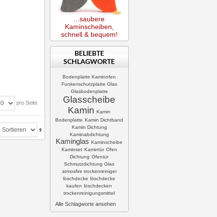
...saubere
Kaminscheiben,
schnell & bequem!
BELIEBTE
SCHLAGWORTE
Bodenplatte Kaminofen
Funkenschutzplatte Glas
Glasbodenplatte
Glasscheibe
pro Seite
Kamin
Kamin
Bodenplatte
Kamin Dichtband
Kamin Dichtung
Kaminabdichtung
Kaminglas
Kaminscheibe
Kaminset
Kamintür
Ofen
Dichtung
Ofentür
Schmutzdichtung Glas
atmosfire trockenreiniger
löschdecke
löschdecke
kaufen
löschdecken
trockenreinigungsmittel
Alle Schlagworte ansehen