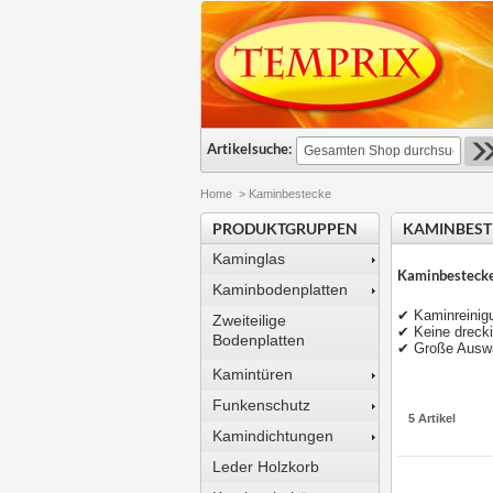
Artikelsuche:
Home
>
Kaminbestecke
PRODUKTGRUPPEN
KAMINBEST
Kaminglas
Kaminbestecke
Kaminbodenplatten
✔ Kaminreinig
Zweiteilige
✔ Keine dreck
Bodenplatten
✔ Große Auswa
Kamintüren
Funkenschutz
5 Artikel
Kamindichtungen
Leder Holzkorb