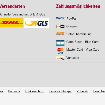
Versandarten
Zahlungsmöglichkeiten
Schneller Versand mit DHL & GLS
PayPal
Giropay
Sofortüberweisung
Carte Bleue - Blue Card
Master Card - Visa Card
Vorkasse
las
Kamintür
Funkenschutz
Kamindichtungen
Zubehör
Kaminbe