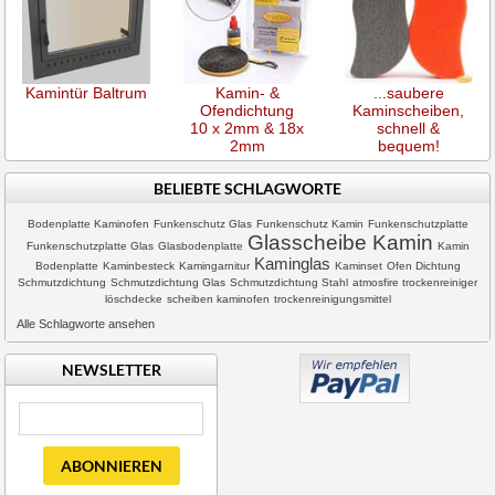
Kamintür Baltrum
Kamin- &
...saubere
Ofendichtung
Kaminscheiben,
10 x 2mm & 18x
schnell &
2mm
bequem!
BELIEBTE SCHLAGWORTE
Bodenplatte Kaminofen
Funkenschutz Glas
Funkenschutz Kamin
Funkenschutzplatte
Glasscheibe Kamin
Funkenschutzplatte Glas
Glasbodenplatte
Kamin
Kaminglas
Bodenplatte
Kaminbesteck
Kamingarnitur
Kaminset
Ofen Dichtung
Schmutzdichtung
Schmutzdichtung Glas
Schmutzdichtung Stahl
atmosfire trockenreiniger
löschdecke
scheiben kaminofen
trockenreinigungsmittel
Alle Schlagworte ansehen
NEWSLETTER
ABONNIEREN