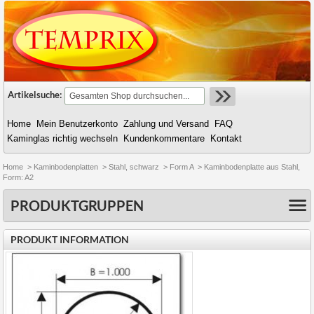
Artikelsuche:
Home
Mein Benutzerkonto
Zahlung und Versand
FAQ
Kaminglas richtig wechseln
Kundenkommentare
Kontakt
Home
>
Kaminbodenplatten
>
Stahl, schwarz
>
Form A
>
Kaminbodenplatte aus Stahl,
Form: A2
PRODUKTGRUPPEN
PRODUKT INFORMATION