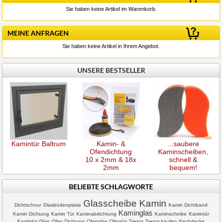
Sie haben keine Artikel im Warenkorb.
MEINE ANFRAGEN
Sie haben keine Artikel in Ihrem Angebot.
UNSERE BESTSELLER
Kamintür Baltrum
Kamin- &
...saubere
Ofendichtung
Kaminscheiben,
10 x 2mm & 18x
schnell &
2mm
bequem!
BELIEBTE SCHLAGWORTE
Glasscheibe Kamin
Dichtschnur
Glasbodenplatte
Kamin Dichtband
Kaminglas
Kamin Dichtung
Kamin Tür
Kaminabdichtung
Kaminscheibe
Kamintür
Kamintür Glas
Ofen Dichtung
Ofenglas
Ofentür
Tresor
Tresor kaufen
löschdecke