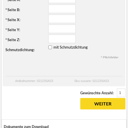
*
Seite B:
*
Seite X:
*
Seite Y:
*
Seite Z:
mit Schmutzdichtung
Schmutzdichtung:
* Pflichtfelder
Artikelnummer: 02123SAS3
Sku susane: 02123SAS3
Gewünschte Anzahl:
WEITER
Dokumente zum Download