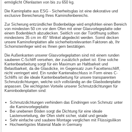
ermöglicht Ofenlasten von bis zu 650 kg.
Die Kaminplatte aus ESG - Sicherheitsglas ist eine dekorative und
exclusive Bereicherung Ihres Kaminofenbereichs.
Zur Sicherung entzündlicher Bodenbeläge wird empfohlen einen Bereich
von mindesten 50 cm vor dem Ofen mit einer Glasvorlegeplatte oder
einem Bodenblech abzudecken. Seitlich von der Türöffnung sollten
mindestens 35 cm im 45° Winkel abgedeckt werden. Somit decken
unsere Kaminofenplatten alle sicherheitsrelevanten Faktoren ab, Ihr
Schornsteinfeger wird es Ihnen gern bestätigen.
Die Außenkanten unserer Glasvorlegeplatten sind mit einem runden
sauberen C-Schliff versehen, der zusätzlich poliert ist. Eine solche
Kantenbearbeitung sorgt für ein Maximum an Haltbarkeit und
Belastbarkeit, da die Glasdicke, im Gegensatz zum Facettenschliff,
nicht verringert wird. Ein runder Kantenabschluss in Form eines C-
Schliffs ist die ideale Kantenbearbeitung für unsere transparenten
Schmutzdichtungen, welche sich vollständig an die Glasbodenplatte
anpassen. Die wichtigsten Vorteile unserer Schmutzdichtungen für
Kaminbodenplatten sind:
Schmutzdichtungen verhindern das Eindringen von Schmutz unter
die Kaminvorlegeplatte
Bei unebenen Böden sorgt die Dichtung für eine ideale
Lastenverteilung, der Ofen steht sicher, stabil und gerade
Sehr einfache und saubere Montage verglichen mit Flüssigsilikon
Hochwertigstes Material Made in Germany