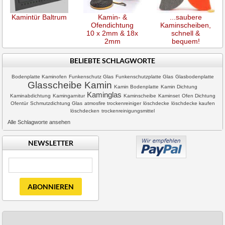
Kamintür Baltrum
Kamin- &
...saubere
Ofendichtung
Kaminscheiben,
10 x 2mm & 18x
schnell &
2mm
bequem!
BELIEBTE SCHLAGWORTE
Bodenplatte Kaminofen
Funkenschutz Glas
Funkenschutzplatte Glas
Glasbodenplatte
Glasscheibe Kamin
Kamin Bodenplatte
Kamin Dichtung
Kaminglas
Kaminabdichtung
Kamingarnitur
Kaminscheibe
Kaminset
Ofen Dichtung
Ofentür
Schmutzdichtung Glas
atmosfire trockenreiniger
löschdecke
löschdecke kaufen
löschdecken
trockenreinigungsmittel
Alle Schlagworte ansehen
NEWSLETTER
ABONNIEREN