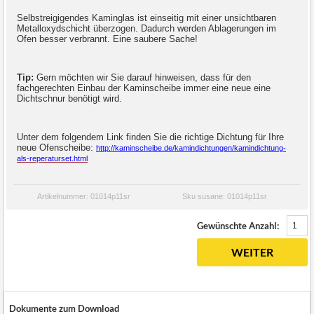
Selbstreigigendes Kaminglas ist einseitig mit einer unsichtbaren
Metalloxydschicht überzogen. Dadurch werden Ablagerungen im
Ofen besser verbrannt. Eine saubere Sache!
Tip:
Gern möchten wir Sie darauf hinweisen, dass für den
fachgerechten Einbau der Kaminscheibe immer eine
neue eine
Dichtschnur benötigt wird.
Unter dem folgendem Link finden Sie die richtige Dichtung für Ihre
neue Ofenscheibe:
http://kaminscheibe.de/kamindichtungen/kamindichtung-
als-reperaturset.html
Artikelnummer: 01014p11sr
Sku susane: 01014p11sr
Gewünschte Anzahl:
WEITER
Dokumente zum Download