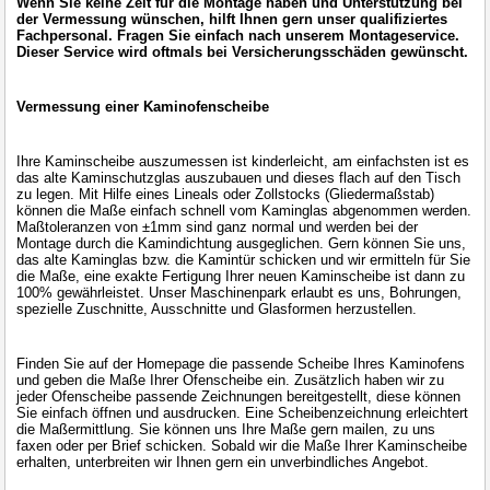
Wenn Sie keine Zeit für die Montage haben und Unterstützung bei
der Vermessung wünschen, hilft Ihnen gern unser qualifiziertes
Fachpersonal. Fragen Sie einfach nach unserem Montageservice.
Dieser Service wird oftmals bei Versicherungsschäden gewünscht.
Vermessung einer Kaminofenscheibe
Ihre Kaminscheibe auszumessen ist kinderleicht, am einfachsten ist es
das alte Kaminschutzglas auszubauen und dieses flach auf den Tisch
zu legen. Mit Hilfe eines Lineals oder Zollstocks (Gliedermaßstab)
können die Maße einfach schnell vom Kaminglas abgenommen werden.
Maßtoleranzen von ±1mm sind ganz normal und werden bei der
Montage durch die Kamindichtung ausgeglichen. Gern können Sie uns,
das alte Kaminglas bzw. die Kamintür schicken und wir ermitteln für Sie
die Maße, eine exakte Fertigung Ihrer neuen Kaminscheibe ist dann zu
100% gewährleistet. Unser Maschinenpark erlaubt es uns, Bohrungen,
spezielle Zuschnitte, Ausschnitte und Glasformen herzustellen.
Finden Sie auf der Homepage die passende Scheibe Ihres Kaminofens
und geben die Maße Ihrer Ofenscheibe ein. Zusätzlich haben wir zu
jeder Ofenscheibe passende Zeichnungen bereitgestellt, diese können
Sie einfach öffnen und ausdrucken. Eine Scheibenzeichnung erleichtert
die Maßermittlung. Sie können uns Ihre Maße gern mailen, zu uns
faxen oder per Brief schicken. Sobald wir die Maße Ihrer Kaminscheibe
erhalten, unterbreiten wir Ihnen gern ein unverbindliches Angebot.