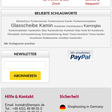
2mm
bequem!
BELIEBTE SCHLAGWORTE
Dichtschnur
Funkenschutz
Funkenschutz Kamin
Funkenschutzplatte
Glasscheibe Kamin
Kaminglas
Holzkörbe
Kaminbesteck
Kaminholzkörbe
Kaminofen Glas
Kaminofentür
Kamintür Glas
Korb für Kaminholz
Ofenplatte
Schmutzdichtung
Schmutzdichtung Stahl
Tresor feuerfest
Tresor kaufen
feuerfeste Geldkassette
scheiben kaminofen
Alle Schlagworte ansehen
NEWSLETTER
ABONNIEREN
Hilfe & Kontakt
Sicherheit
Email: kontakt@temprix.de
Shophosting in Germany
Tel.: +49 4321 49 99 55 0