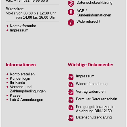
Fax: +49 4321 49 99 55 5
Datenschutzerklärung
Bürozeiten:
AGB /
Mo-Fr von
08:30
bis
12:30
Uhr
Kundeninformationen
von
14:00
bis
16:00
Uhr
Widerrufsrecht
Kontaktformular
Impressum
Informationen
Wichtige Dokumente:
Konto erstellen
Impressum
Kundenlogin
Ihr Konto
Widerrufsbelehrung
Versand- und
Zahlungsbedingungen
Vertrag widerrufen
Kasse
Formular Retourenschein
Lob & Anmerkungen
Fertigungstoleranzen in
Anlehnung DIN-12150
Datenschutzerklärung