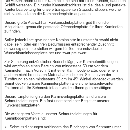
Die Außenkanten unserer Kaminbleche sind mit einem runden, sauberen
Schliff versehen. Ein runder Kantenabschluss ist die ideale und perfekte
Kantenbearbeitung für unsere transparenten Staubdichtlippen, welche
sich vollständig an die Kaminbodenplatte anpassen.
Unsere große Auswahl an Funkenschutzplatten, gibt Ihnen die
Möglichkeit, genau die passende Ofenbodenplatte für Ihren Kaminofen
zu finden.
Sollte jedoch Ihre gewünschte Kaminplatte in unserer Auswahl nicht
dabei sein, oder ein Ihren Bedürfnissen entsprechender Zuschnitt
notwendig sein, so stellen wir gern für Sie Ihre individuelle
Wunschkaminbodenplatte her und zwar preiswert.
Zur Sicherung entzündlicher Bodenbeläge, vor Kaminofenöffnungen,
wird empfohlen einen Bereich von mindestens 50 cm vor dem
Kaminofen nach Vorschrift mit einer Kaminbodenplatte, oder einem
anderen nicht brennbaren Material abzudecken. Seitlich von der
Türöffnung sollten mindestens 35 cm im 45° Winkel abgedeckt werden.
Somit decken unsere Kaminofenplatten alle sicherheitsrelevanten
Faktoren ab. Ihr Schornsteinfeger wird es Ihnen gern bestätigen.
Unsere Empfehlung zu den Kaminvorlegeplatten sind unsere
Schmutzdichtungen. Ein fast unentbehrlicher Begleiter unserer
Funkenschutzplatten.
Die wichtigsten Vorteile unserer Schmutzdichtungen für
Kaminbodenplatten sind:
Schmutzdichtungen verhindern das Eindringen von Schmutz unter