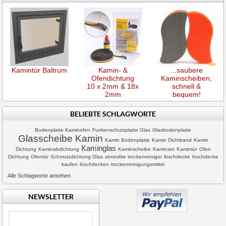
Kamintür Baltrum
Kamin- &
...saubere
Ofendichtung
Kaminscheiben,
10 x 2mm & 18x
schnell &
2mm
bequem!
BELIEBTE SCHLAGWORTE
Bodenplatte Kaminofen
Funkenschutzplatte Glas
Glasbodenplatte
Glasscheibe Kamin
Kamin Bodenplatte
Kamin Dichtband
Kamin
Kaminglas
Dichtung
Kaminabdichtung
Kaminscheibe
Kaminset
Kamintür
Ofen
Dichtung
Ofentür
Schmutzdichtung Glas
atmosfire trockenreiniger
löschdecke
löschdecke
kaufen
löschdecken
trockenreinigungsmittel
Alle Schlagworte ansehen
NEWSLETTER