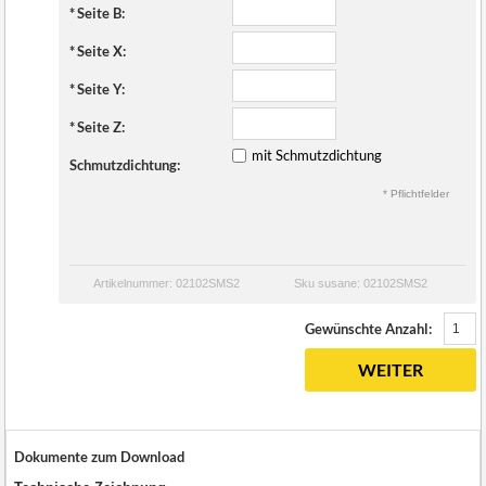
*
Seite B:
*
Seite X:
*
Seite Y:
*
Seite Z:
mit Schmutzdichtung
Schmutzdichtung:
* Pflichtfelder
Artikelnummer: 02102SMS2
Sku susane: 02102SMS2
Gewünschte Anzahl:
WEITER
Dokumente zum Download