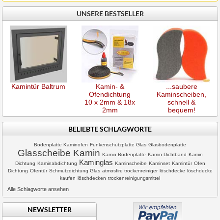
UNSERE BESTSELLER
Kamintür Baltrum
Kamin- &
...saubere
Ofendichtung
Kaminscheiben,
10 x 2mm & 18x
schnell &
2mm
bequem!
BELIEBTE SCHLAGWORTE
Bodenplatte Kaminofen
Funkenschutzplatte Glas
Glasbodenplatte
Glasscheibe Kamin
Kamin Bodenplatte
Kamin Dichtband
Kamin
Kaminglas
Dichtung
Kaminabdichtung
Kaminscheibe
Kaminset
Kamintür
Ofen
Dichtung
Ofentür
Schmutzdichtung Glas
atmosfire trockenreiniger
löschdecke
löschdecke
kaufen
löschdecken
trockenreinigungsmittel
Alle Schlagworte ansehen
NEWSLETTER