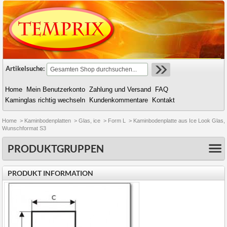
Artikelsuche:
Home
Mein Benutzerkonto
Zahlung und Versand
FAQ
Kaminglas richtig wechseln
Kundenkommentare
Kontakt
Home
>
Kaminbodenplatten
>
Glas, ice
>
Form L
>
Kaminbodenplatte aus Ice Look Glas,
Wunschformat S3
PRODUKTGRUPPEN
PRODUKT INFORMATION