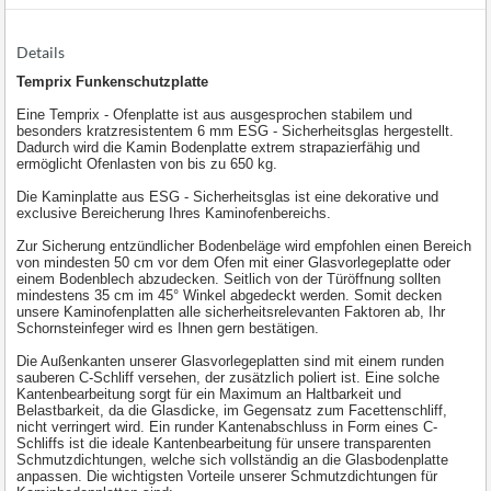
Details
Temprix Funkenschutzplatte
Eine Temprix - Ofenplatte ist aus ausgesprochen stabilem und
besonders kratzresistentem 6 mm ESG - Sicherheitsglas hergestellt.
Dadurch wird die Kamin Bodenplatte extrem strapazierfähig und
ermöglicht Ofenlasten von bis zu 650 kg.
Die Kaminplatte aus ESG - Sicherheitsglas ist eine dekorative und
exclusive Bereicherung Ihres Kaminofenbereichs.
Zur Sicherung entzündlicher Bodenbeläge wird empfohlen einen Bereich
von mindesten 50 cm vor dem Ofen mit einer Glasvorlegeplatte oder
einem Bodenblech abzudecken. Seitlich von der Türöffnung sollten
mindestens 35 cm im 45° Winkel abgedeckt werden. Somit decken
unsere Kaminofenplatten alle sicherheitsrelevanten Faktoren ab, Ihr
Schornsteinfeger wird es Ihnen gern bestätigen.
Die Außenkanten unserer Glasvorlegeplatten sind mit einem runden
sauberen C-Schliff versehen, der zusätzlich poliert ist. Eine solche
Kantenbearbeitung sorgt für ein Maximum an Haltbarkeit und
Belastbarkeit, da die Glasdicke, im Gegensatz zum Facettenschliff,
nicht verringert wird. Ein runder Kantenabschluss in Form eines C-
Schliffs ist die ideale Kantenbearbeitung für unsere transparenten
Schmutzdichtungen, welche sich vollständig an die Glasbodenplatte
anpassen. Die wichtigsten Vorteile unserer Schmutzdichtungen für