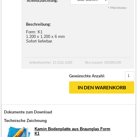
*
Schmutzdichtung:
* Pflichtfelder
Beschreibung:
Form: K1
1.200 x 1.200 x 6 mm
Sofort lieferbar.
Artikelnummer: 13.3111.1028
Sku susane: 02036K100
Gewünschte Anzahl:
IN DEN WARENKORB
Dokumente zum Download
Technische Zeichnung
Kamin Bodenplatte aus Braunglas Form
K1