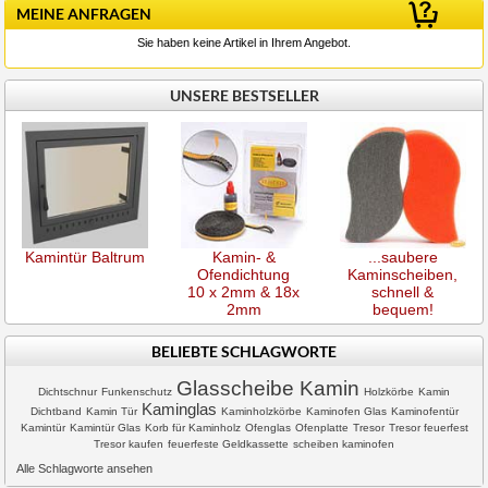
MEINE ANFRAGEN
Sie haben keine Artikel in Ihrem Angebot.
UNSERE BESTSELLER
Kamintür Baltrum
Kamin- &
...saubere
Ofendichtung
Kaminscheiben,
10 x 2mm & 18x
schnell &
2mm
bequem!
BELIEBTE SCHLAGWORTE
Glasscheibe Kamin
Dichtschnur
Funkenschutz
Holzkörbe
Kamin
Kaminglas
Dichtband
Kamin Tür
Kaminholzkörbe
Kaminofen Glas
Kaminofentür
Kamintür
Kamintür Glas
Korb für Kaminholz
Ofenglas
Ofenplatte
Tresor
Tresor feuerfest
Tresor kaufen
feuerfeste Geldkassette
scheiben kaminofen
Alle Schlagworte ansehen