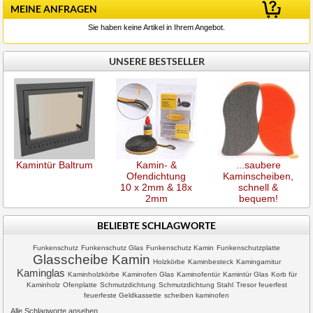
MEINE ANFRAGEN
Sie haben keine Artikel in Ihrem Angebot.
UNSERE BESTSELLER
Kamintür Baltrum
Kamin- &
...saubere
Ofendichtung
Kaminscheiben,
10 x 2mm & 18x
schnell &
2mm
bequem!
BELIEBTE SCHLAGWORTE
Funkenschutz
Funkenschutz Glas
Funkenschutz Kamin
Funkenschutzplatte
Glasscheibe Kamin
Holzkörbe
Kaminbesteck
Kamingarnitur
Kaminglas
Kaminholzkörbe
Kaminofen Glas
Kaminofentür
Kamintür Glas
Korb für
Kaminholz
Ofenplatte
Schmutzdichtung
Schmutzdichtung Stahl
Tresor feuerfest
feuerfeste Geldkassette
scheiben kaminofen
Alle Schlagworte ansehen