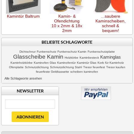
Kamintür Baltrum
Kamin- &
...saubere
Ofendichtung
Kaminscheiben,
10 x 2mm & 18x
schnell &
2mm
bequem!
BELIEBTE SCHLAGWORTE
Dichtschnur
Funkenschutz
Funkenschutz Kamin
Funkenschutzplatte
Glasscheibe Kamin
Kaminglas
Holzkörbe
Kaminbesteck
Kaminholzkörbe
Kaminofen Glas
Kaminofentür
Kamintür Glas
Korb für Kaminholz
Ofenplatte
Schmutzdichtung
Schmutzdichtung Stahl
Tresor feuerfest
Tresor kaufen
feuerfeste Geldkassette
scheiben kaminofen
Alle Schlagworte ansehen
NEWSLETTER
ABONNIEREN