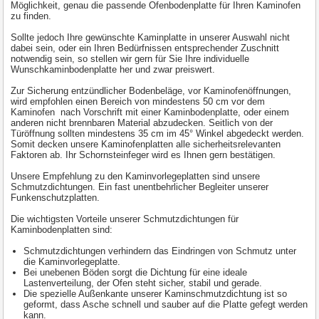
Möglichkeit, genau die passende Ofenbodenplatte für Ihren Kaminofen
zu finden.
Sollte jedoch Ihre gewünschte Kaminplatte in unserer Auswahl nicht
dabei sein, oder ein Ihren Bedürfnissen entsprechender Zuschnitt
notwendig sein, so stellen wir gern für Sie Ihre individuelle
Wunschkaminbodenplatte her und zwar preiswert.
Zur Sicherung entzündlicher Bodenbeläge, vor Kaminofenöffnungen,
wird empfohlen einen Bereich von mindestens 50 cm vor dem
Kaminofen nach Vorschrift mit einer Kaminbodenplatte, oder einem
anderen nicht brennbaren Material abzudecken. Seitlich von der
Türöffnung sollten mindestens 35 cm im 45° Winkel abgedeckt werden.
Somit decken unsere Kaminofenplatten alle sicherheitsrelevanten
Faktoren ab. Ihr Schornsteinfeger wird es Ihnen gern bestätigen.
Unsere Empfehlung zu den Kaminvorlegeplatten sind unsere
Schmutzdichtungen. Ein fast unentbehrlicher Begleiter unserer
Funkenschutzplatten.
Die wichtigsten Vorteile unserer Schmutzdichtungen für
Kaminbodenplatten sind:
Schmutzdichtungen verhindern das Eindringen von Schmutz unter
die Kaminvorlegeplatte.
Bei unebenen Böden sorgt die Dichtung für eine ideale
Lastenverteilung, der Ofen steht sicher, stabil und gerade.
Die spezielle Außenkante unserer Kaminschmutzdichtung ist so
geformt, dass Asche schnell und sauber auf die Platte gefegt werden
kann.