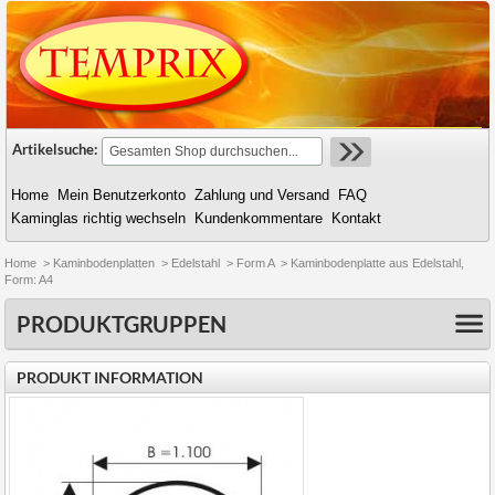
Artikelsuche:
Home
Mein Benutzerkonto
Zahlung und Versand
FAQ
Kaminglas richtig wechseln
Kundenkommentare
Kontakt
Home
>
Kaminbodenplatten
>
Edelstahl
>
Form A
>
Kaminbodenplatte aus Edelstahl,
Form: A4
PRODUKTGRUPPEN
PRODUKT INFORMATION