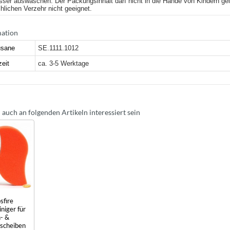
er auswaschen. Der Packungsinhalt darf nicht in die Hände von Kindern gel
hlichen Verzehr nicht geeignet.
mation
sane
SE.1111.1012
zeit
ca. 3-5 Werktage
 auch an folgenden Artikeln interessiert sein
sfire
niger für
- &
scheiben