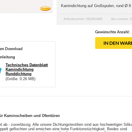
Kamindichtung auf Großspulen, rund Ø 
Artikelnummer: 08208rdME
Sku susane: S
Gewünschte Anzahl:
IN DEN WA
um Download
nleitung
Technisches Datenblatt
Kamindichtung
Runddichtung
(Größe: 0.26 MB)
ür Kaminscheiben und Ofentüren
t ab - zuverlässig. Alle unsere Dichtungstextilien sind aus hochwertigen Silik
oppelt geflochten und erreichen eine hohe Funktionstüchtigkeit. Beides sind