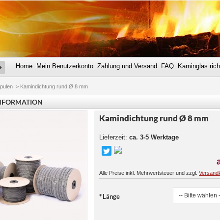
Home
Mein Benutzerkonto
Zahlung und Versand
FAQ
Kaminglas rich
SUCHE
pulen
>
Kamindichtung rund Ø 8 mm
NFORMATION
Kamindichtung rund Ø 8 mm
Lieferzeit:
ca. 3-5 Werktage
Alle Preise inkl. Mehrwertsteuer und zzgl.
Versand
*
Länge