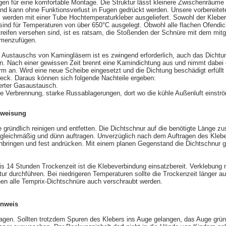
en für eine komfortable Montage. Die Struktur lässt kleinere Zwischenräum
nd kann ohne Funktionsverlust in Fugen gedrückt werden. Unsere vorbereitet
 werden mit einer Tube Hochtemperaturkleber ausgeliefert. Sowohl der Kleber
sind für Temperaturen von über 650°C ausgelegt. Obwohl alle flachen Ofendi
reifen versehen sind, ist es ratsam, die Stoßenden der Schnüre mit dem mitge
menzufügen.
s Austauschs von Kamingläsern ist es zwingend erforderlich, auch das Dichtu
. Nach einer gewissen Zeit brennt eine Kamindichtung aus und nimmt dabei 
m an. Wird eine neue Scheibe eingesetzt und die Dichtung beschädigt erfüllt 
eck. Daraus können sich folgende Nachteile ergeben:
ierter Gasaustausch.
e Verbrennung, starke Russablagerungen, dort wo die kühle Außenluft einströ
nweisung
 gründlich reinigen und entfetten. Die Dichtschnur auf die benötigte Länge z
 gleichmäßig und dünn auftragen. Unverzüglich nach dem Auftragen des Klebe
nbringen und fest andrücken. Mit einem planen Gegenstand die Dichtschnur 
is 14 Stunden Trockenzeit ist die Klebeverbindung einsatzbereit. Verklebung 
r durchführen. Bei niedrigeren Temperaturen sollte die Trockenzeit länger au
nen alle Temprix-Dichtschnüre auch verschraubt werden.
inweis
tragen. Sollten trotzdem Spuren des Klebers ins Auge gelangen, das Auge grün