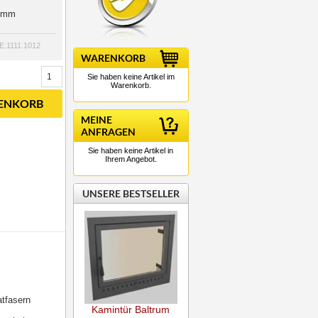
8 mm
E.1111.1012
WARENKORB
Sie haben keine Artikel im
Warenkorb.
RENKORB
MEINE
ANFRAGEN
Sie haben keine Artikel in
Ihrem Angebot.
UNSERE BESTSELLER
atfasern
Kamintür Baltrum