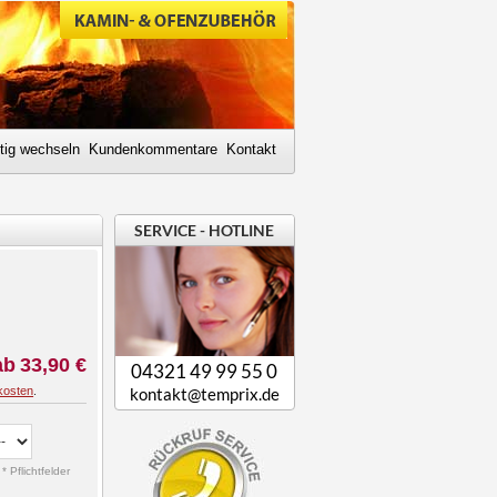
tig wechseln
Kundenkommentare
Kontakt
SERVICE - HOTLINE
ab
33,90 €
04321 49 99 55 0
kosten
.
kontakt@temprix.de
* Pflichtfelder