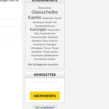
SCHLAGWORTE
angen und ist
Dichtschnur
Glasscheibe
Kamin
Holzkörbe
Kamin
Dichtband
Kamin Tür
Kaminabdichtung
Kaminglas
Kaminofen
Glas
Kaminofentür
Kaminscheibe
Kamintür
Kamintür Glas
Korb für
Kaminholz
Ofenglas
Ofenplatte
Tresor
Tresor
feuerfest
Tresor kaufen
feuerfeste Geldkassette
löschdecke kaufen
Alle Schlagworte ansehen
NEWSLETTER
ABONNIEREN