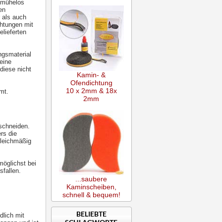
e mühelos
en
 als auch
chtungen mit
lieferten
ngsmaterial
eine
diese nicht
Kamin- &
Ofendichtung
10 x 2mm & 18x
mt.
2mm
uschneiden.
rs die
gleichmäßig
möglichst bei
sfallen.
...saubere
Kaminscheiben,
schnell & bequem!
BELIEBTE
dlich mit