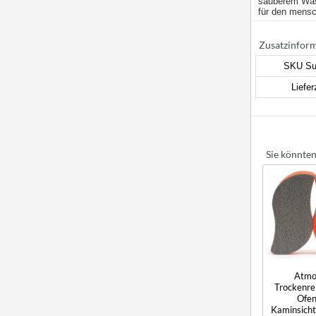
sauberem Wass
für den mensc
Zusatzinfor
SKU Su
Liefer
Sie könnten
Atmo
Trockenrei
Ofen
Kaminsicht