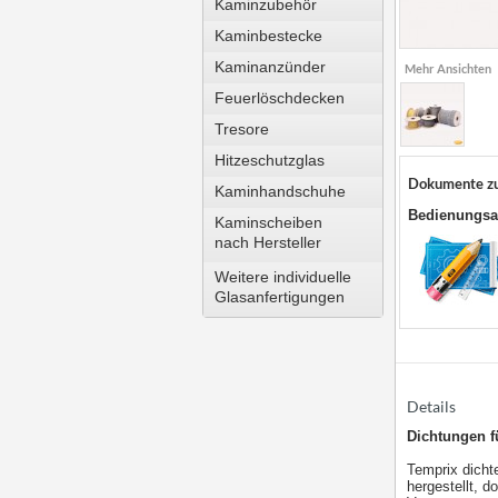
Kaminzubehör
Kaminbestecke
Kaminanzünder
Mehr Ansichten
Feuerlöschdecken
Tresore
Hitzeschutzglas
Dokumente z
Kaminhandschuhe
Bedienungsa
Kaminscheiben
nach Hersteller
Weitere individuelle
Glasanfertigungen
Details
Dichtungen f
Temprix dichte
hergestellt, d