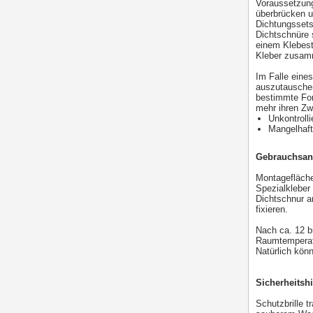
Voraussetzung
überbrücken u
Dichtungssets
Dichtschnüre 
einem Klebest
Kleber zusam
Im Falle eine
auszutauschen
bestimmte For
mehr ihren Zw
Unkontroll
Mangelhaft
Gebrauchsa
Montagefläche
Spezialkleber
Dichtschnur a
fixieren.
Nach ca. 12 b
Raumtemperatu
Natürlich kön
Sicherheitsh
Schutzbrille 