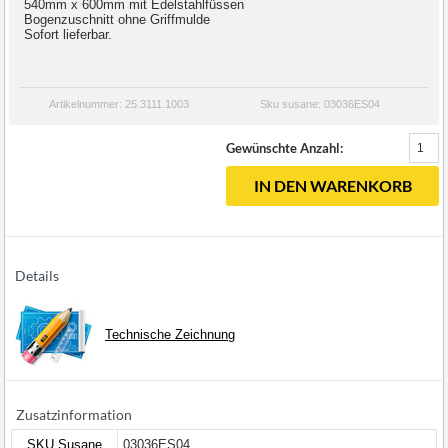
540mm x 600mm mit Edelstahlfüssen
Bogenzuschnitt ohne Griffmulde
Sofort lieferbar.
Artikelnummer: 25.3111.1003
Sku susane: 03036ES04
Gewünschte Anzahl:
IN DEN WARENKORB
Details
Technische Zeichnung
Zusatzinformation
SKU Susane
03036ES04