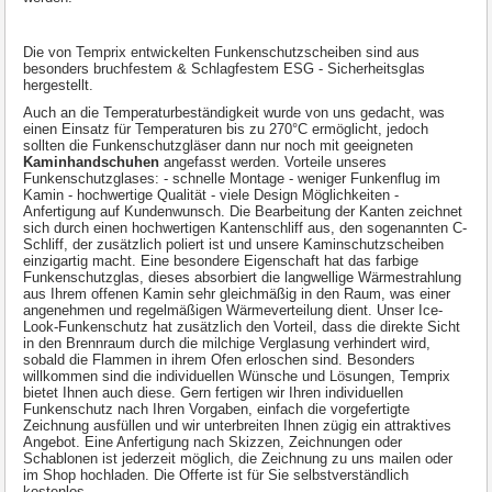
Die von Temprix entwickelten Funkenschutzscheiben sind aus
besonders bruchfestem & Schlagfestem ESG - Sicherheitsglas
hergestellt.
Auch an die Temperaturbeständigkeit wurde von uns gedacht, was
einen Einsatz für Temperaturen bis zu 270°C ermöglicht, jedoch
sollten die Funkenschutzgläser dann nur noch mit geeigneten
Kaminhandschuhen
angefasst werden. Vorteile unseres
Funkenschutzglases: - schnelle Montage - weniger Funkenflug im
Kamin - hochwertige Qualität - viele Design Möglichkeiten -
Anfertigung auf Kundenwunsch. Die Bearbeitung der Kanten zeichnet
sich durch einen hochwertigen Kantenschliff aus, den sogenannten C-
Schliff, der zusätzlich poliert ist und unsere Kaminschutzscheiben
einzigartig macht. Eine besondere Eigenschaft hat das farbige
Funkenschutzglas, dieses absorbiert die langwellige Wärmestrahlung
aus Ihrem offenen Kamin sehr gleichmäßig in den Raum, was einer
angenehmen und regelmäßigen Wärmeverteilung dient. Unser Ice-
Look-Funkenschutz hat zusätzlich den Vorteil, dass die direkte Sicht
in den Brennraum durch die milchige Verglasung verhindert wird,
sobald die Flammen in ihrem Ofen erloschen sind. Besonders
willkommen sind die individuellen Wünsche und Lösungen, Temprix
bietet Ihnen auch diese. Gern fertigen wir Ihren individuellen
Funkenschutz nach Ihren Vorgaben, einfach die vorgefertigte
Zeichnung ausfüllen und wir unterbreiten Ihnen zügig ein attraktives
Angebot. Eine Anfertigung nach Skizzen, Zeichnungen oder
Schablonen ist jederzeit möglich, die Zeichnung zu uns mailen oder
im Shop hochladen. Die Offerte ist für Sie selbstverständlich
kostenlos.