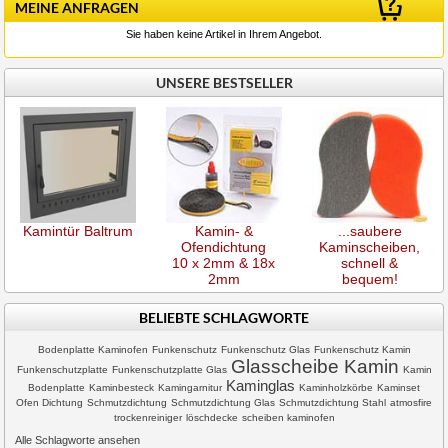
MEINE ANFRAGEN
Sie haben keine Artikel in Ihrem Angebot.
UNSERE BESTSELLER
Kamintür Baltrum
Kamin- &
...saubere
Ofendichtung
Kaminscheiben,
10 x 2mm & 18x
schnell &
2mm
bequem!
BELIEBTE SCHLAGWORTE
Bodenplatte Kaminofen
Funkenschutz
Funkenschutz Glas
Funkenschutz Kamin
Glasscheibe Kamin
Funkenschutzplatte
Funkenschutzplatte Glas
Kamin
Kaminglas
Bodenplatte
Kaminbesteck
Kamingarnitur
Kaminholzkörbe
Kaminset
Ofen Dichtung
Schmutzdichtung
Schmutzdichtung Glas
Schmutzdichtung Stahl
atmosfire
trockenreiniger
löschdecke
scheiben kaminofen
Alle Schlagworte ansehen