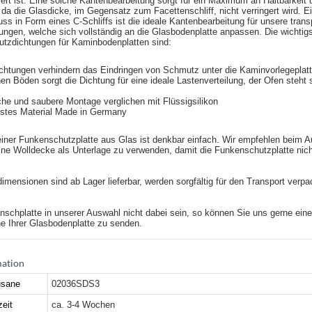
iert ist. Eine solche Kantenbearbeitung sorgt für ein Maximum an Haltbarkeit 
 da die Glasdicke, im Gegensatz zum Facettenschliff, nicht verringert wird. E
ss in Form eines C-Schliffs ist die ideale Kantenbearbeitung für unsere tran
ngen, welche sich vollständig an die Glasbodenplatte anpassen. Die wichtigs
tzdichtungen für Kaminbodenplatten sind:
htungen verhindern das Eindringen von Schmutz unter die Kaminvorlegeplat
n Böden sorgt die Dichtung für eine ideale Lastenverteilung, der Ofen steht s
e
che und saubere Montage verglichen mit Flüssigsilikon
stes Material Made in Germany
iner Funkenschutzplatte aus Glas ist denkbar einfach. Wir empfehlen beim A
ne Wolldecke als Unterlage zu verwenden, damit die Funkenschutzplatte nich
imensionen sind ab Lager lieferbar, werden sorgfältig für den Transport verpa
unschplatte in unserer Auswahl nicht dabei sein, so können Sie uns gerne ein
e Ihrer Glasbodenplatte zu senden.
mation
sane
02036SDS3
zeit
ca. 3-4 Wochen