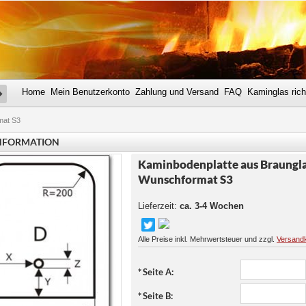
Home
Mein Benutzerkonto
Zahlung und Versand
FAQ
Kaminglas rich
SUCHE
mat S3
NFORMATION
Kaminbodenplatte aus Braungla
Wunschformat S3
Lieferzeit:
ca. 3-4 Wochen
Alle Preise inkl. Mehrwertsteuer und zzgl.
Versand
*
Seite A:
*
Seite B: