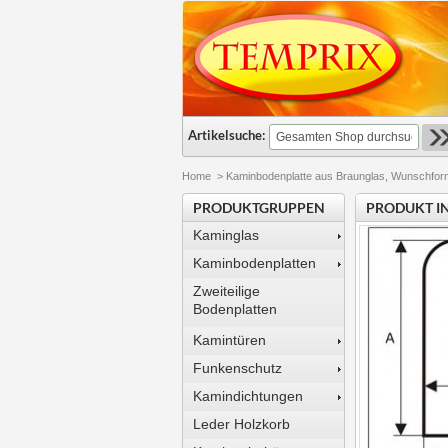
Artikelsuche:
Home
>
Kaminbodenplatte aus Braunglas, Wunschfor
PRODUKTGRUPPEN
PRODUKT I
Kaminglas
Kaminbodenplatten
Zweiteilige
Bodenplatten
Kamintüren
Funkenschutz
Kamindichtungen
Leder Holzkorb