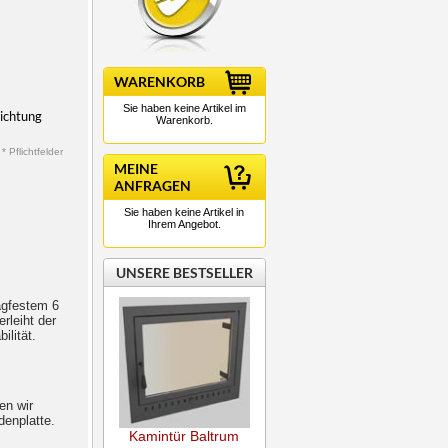
WARENKORB
Sie haben keine Artikel im
ichtung
Warenkorb.
* Pflichtfelder
MEINE
ANFRAGEN
Sie haben keine Artikel in
Ihrem Angebot.
UNSERE BESTSELLER
agfestem 6
rleiht der
lität.
en wir
enplatte.
Kamintür Baltrum