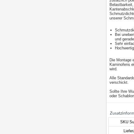
zusätzlich pol
Belastbarkeit,
Kantenabschlu
Schmutzdichtu
unserer Schmu
Schmutzdic
Bei unebene
und gerad
Sehr einfa
Hochwertig
Die Montage e
Kaminofens ei
wird.
Alle Standardd
verschickt.
Sollte Ihre W
oder Schablon
Zusatzinfor
SKU Su
Liefer