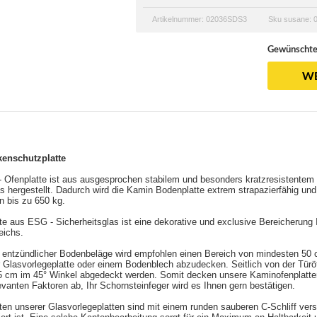
Artikelnummer: 02036SDS3
Sku susane:
Gewünschte
WE
enschutzplatte
- Ofenplatte ist aus ausgesprochen stabilem und besonders kratzresistente
as hergestellt. Dadurch wird die Kamin Bodenplatte extrem strapazierfähig und
n bis zu 650 kg.
te aus ESG - Sicherheitsglas ist eine dekorative und exclusive Bereicherung 
eichs.
 entzündlicher Bodenbeläge wird empfohlen einen Bereich von mindesten 50
r Glasvorlegeplatte oder einem Bodenblech abzudecken. Seitlich von der Türöf
 cm im 45° Winkel abgedeckt werden. Somit decken unsere Kaminofenplatten
evanten Faktoren ab, Ihr Schornsteinfeger wird es Ihnen gern bestätigen.
en unserer Glasvorlegeplatten sind mit einem runden sauberen C-Schliff ver