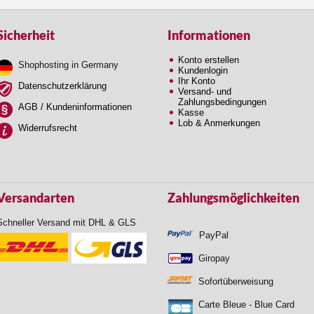
Sicherheit
Informationen
Konto erstellen
Shophosting in Germany
Kundenlogin
Ihr Konto
Datenschutzerklärung
Versand- und
Zahlungsbedingungen
AGB / Kundeninformationen
Kasse
Lob & Anmerkungen
Widerrufsrecht
Versandarten
Zahlungsmöglichkeiten
Schneller Versand mit DHL & GLS
PayPal
Giropay
Sofortüberweisung
Carte Bleue - Blue Card