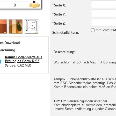
*
Seite X:
*
Seite Y:
*
Seite Z:
mit Schmutzd
Schmutzdichtung:
um Download
Zeichnung
Beschreibung:
Kamin Bodenplatte aus
Braunglas Form D S3
Wunschformat S3 nach Maß mit Bohrung
(Größe: 0.62 MB)
Temprix Funkenschutzplatte ist aus schl
mm ESG Sicherheitsglas gefertigt. Das ve
Kamin Bodenplatte ein hohes Maß an Stabi
TIP:
Um Verunreinigungen unter der
Kaminbodenplatte zu vermeiden, empfehl
unsere Schmutzdichtung zu jeder Glasbod