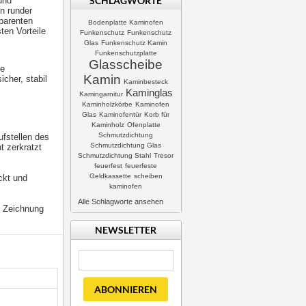
SCHLAGWORTE
und
in runder
sparenten
Bodenplatte Kaminofen
ten Vorteile
Funkenschutz
Funkenschutz
Glas
Funkenschutz Kamin
Funkenschutzplatte
Glasscheibe
te
Kamin
icher, stabil
Kaminbesteck
Kaminglas
Kamingarnitur
Kaminholzkörbe
Kaminofen
Glas
Kaminofentür
Korb für
Kaminholz
Ofenplatte
Schmutzdichtung
ufstellen des
Schmutzdichtung Glas
t zerkratzt
Schmutzdichtung Stahl
Tresor
feuerfest
feuerfeste
Geldkassette
scheiben
ckt und
kaminofen
Alle Schlagworte ansehen
e Zeichnung
NEWSLETTER
ABONNIEREN