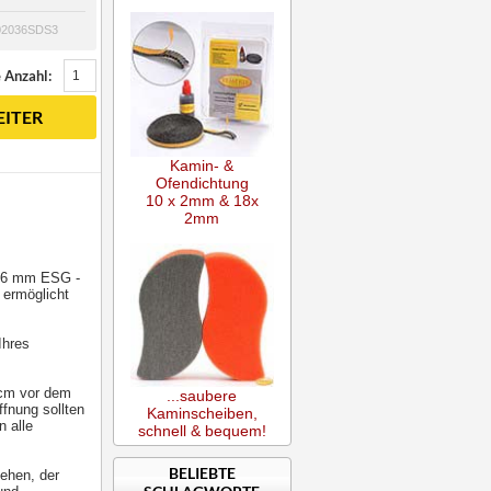
 02036SDS3
 Anzahl:
ITER
Kamin- &
Ofendichtung
10 x 2mm & 18x
2mm
m 6 mm ESG -
 ermöglicht
Ihres
 cm vor dem
...saubere
fnung sollten
Kaminscheiben,
 alle
schnell & bequem!
BELIEBTE
sehen, der